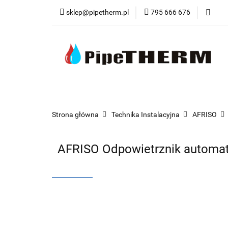
sklep@pipetherm.pl
795 666 676
Kategorie
Tec
Narzędzia
OST
Kategorie
Technika Grzewcza
Techn
Strona główna
Technika Instalacyjna
AFRISO
AFRISO Odpowietrznik automat