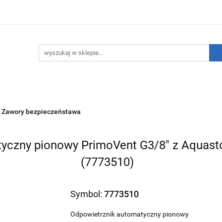
hnika Grzewcza
Technika Sanitarna
Technika Insta
ATNIE SZTUKI!
O nas
Kontakt
ika Sanitarna
Technika Instalacyjna
Narzędzia
Zawory bezpieczeństawa
yczny pionowy PrimoVent G3/8" z Aquast
(7773510)
Symbol:
7773510
Odpowietrznik automatyczny pionowy