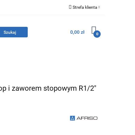
Strefa klienta
lacyjna
Zaloguj się
0,00 zł
Zarejestruj się
0
Dodaj zgłoszenie
OSTATNIE SZTUKI!
O nas
Kontakt
op i zaworem stopowym R1/2"