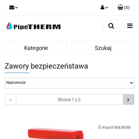
(
0
)
Zaloguj się
Zarejestruj się
Dodaj zgłoszenie
Kategorie
Szukaj
Zawory bezpieczeństawa