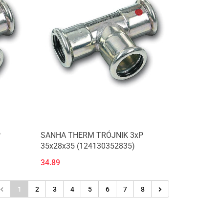
P
SANHA THERM TRÓJNIK 3xP
35x28x35 (124130352835)
34.89
1
2
3
4
5
6
7
8