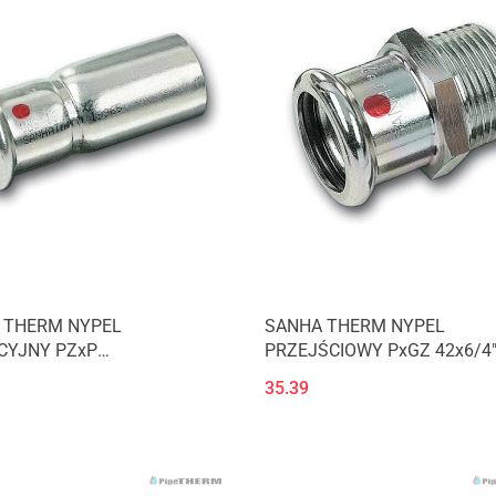
 THERM NYPEL
SANHA THERM NYPEL
CYJNY PZxP
PRZEJŚCIOWY PxGZ 42x6/4
(1242435435)
124243G42112)
35.39