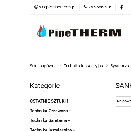
sklep@pipetherm.pl
795 666 676
Kategorie
Tec
Narzędzia
OS
Kategorie
Technika Grzewcza
Tech
Strona główna
Technika Instalacyjna
System za
Kategorie
SAN
OSTATNIE SZTUKI !
Technika Grzewcza
Technika Sanitarna
Technika Instalacyjna