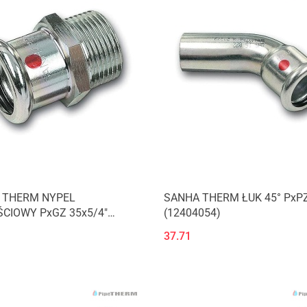
 THERM NYPEL
SANHA THERM ŁUK 45° PxPZ
CIOWY PxGZ 35x5/4"
(12404054)
3G35114)
37.71