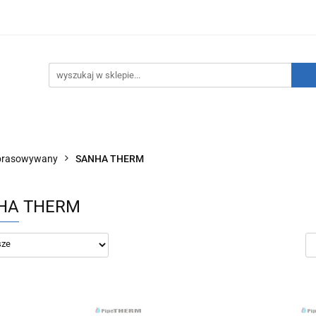
hnika Grzewcza
Technika Sanitarna
Technika Inst
TATNIE SZTUKI!
O nas
Kontakt
nika Sanitarna
Technika Instalacyjna
Narzędzia
prasowywany
SANHA THERM
HA THERM