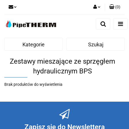
(
0
)
Zaloguj się
Zarejestruj się
Dodaj zgłoszenie
Kategorie
Szukaj
Zestawy mieszające ze sprzęgłem
hydraulicznym BPS
Brak produktów do wyświetlenia
Zapisz się do Newslettera