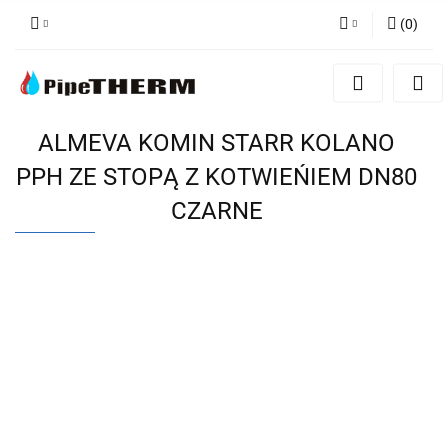
(
0
)
Zaloguj się
Zarejestruj się
Dodaj zgłoszenie
ALMEVA KOMIN STARR KOLANO
PPH ZE STOPĄ Z KOTWIEŃIEM DN80
CZARNE