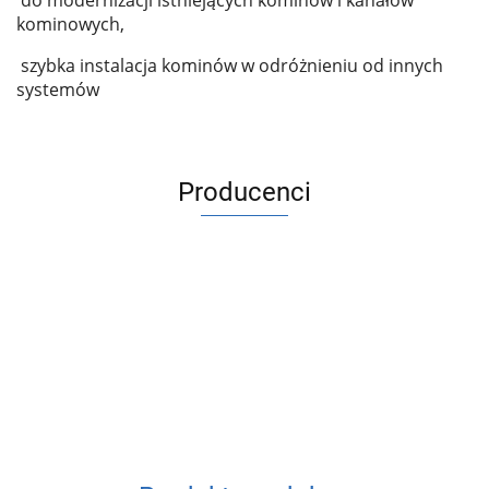
do modernizacji istniejących kominów i kanałów
kominowych,
szybka instalacja kominów w odróżnieniu od innych
systemów
Producenci
ACV