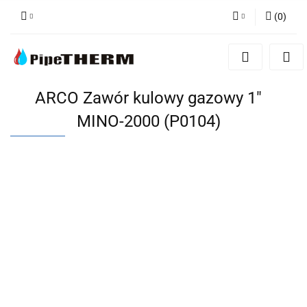
(
0
)
Zaloguj się
Zarejestruj się
Dodaj zgłoszenie
ARCO Zawór kulowy gazowy 1"
MINO-2000 (P0104)