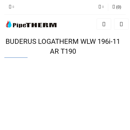
(
0
)
Zaloguj się
Zarejestruj się
Dodaj zgłoszenie
BUDERUS LOGATHERM WLW 196i-11
AR T190