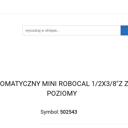
hnika Grzewcza
Technika Sanitarna
Technika Insta
ATNIE SZTUKI!
O nas
Kontakt
ika Sanitarna
Technika Instalacyjna
Narzędzia
TOMATYCZNY MINI ROBOCAL 1/2X3/8"
POZIOMY
Symbol:
502543