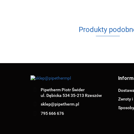
Produkty podobn
Inform
Pipetherm Piotr Świder
Dostaw
ul. Dębicka 534 35-213 Rzeszów
Zwroty i
sklep@pipetherm.pl
Sposoby
795 666 676