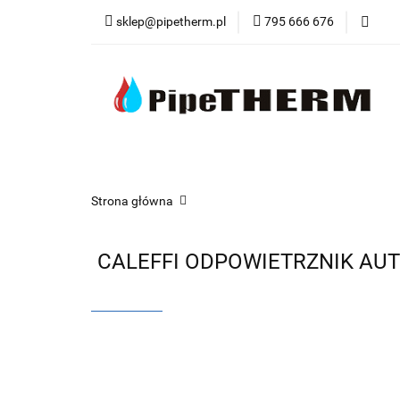
sklep@pipetherm.pl
795 666 676
Kategorie
Tec
Narzędzia
OST
Kategorie
Technika Grzewcza
Techn
Strona główna
CALEFFI ODPOWIETRZNIK AU