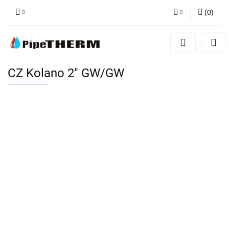
(
0
)
Zaloguj się
Zarejestruj się
Dodaj zgłoszenie
CZ Kolano 2" GW/GW