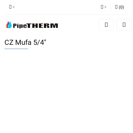
(
0
)
Zaloguj się
Zarejestruj się
Dodaj zgłoszenie
CZ Mufa 5/4"