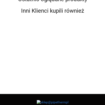
Inni Klienci kupili również
CZ
CZ
CZ
CZ
CZ
CZ
CZ
Mufa
CZ
Korek
Korek
Korek
CZ
NYPEL
NYPEL
Kolano
6/4"
Kolano
2"
5/4"
6/4"
Redukcja
13.96
5/4"
6/4"
14.48
9.18
9.77
1"
1"
10.04
13.60
11.15
2"x3/4"
10.23
GW/GZ
15.33
GW/GW