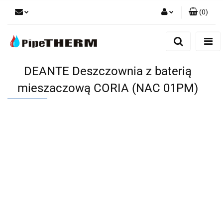
(
0
)
Zaloguj się
Zarejestruj się
Dodaj zgłoszenie
DEANTE Deszczownia z baterią
mieszaczową CORIA (NAC 01PM)