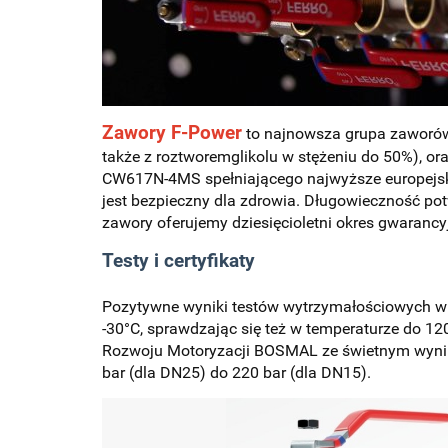
Zawory F-Power
to najnowsza grupa zaworów 
także z roztworemglikolu w stężeniu do 50%), o
CW617N-4MS spełniającego najwyższe europejskie 
jest bezpieczny dla zdrowia. Długowieczność po
zawory oferujemy dziesięcioletni okres gwarancy
Testy i certyfikaty
Pozytywne wyniki testów wytrzymałościowych w F
-30°C, sprawdzając się też w temperaturze do 12
Rozwoju Motoryzacji BOSMAL ze świetnym wynik
bar (dla DN25) do 220 bar (dla DN15).