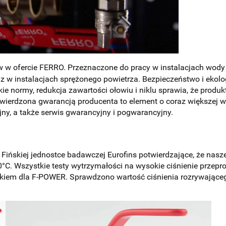
w ofercie FERRO. Przeznaczone do pracy w instalacjach wody 
raz w instalacjach sprężonego powietrza. Bezpieczeństwo i eko
normy, redukcja zawartości ołowiu i niklu sprawia, że produkt
twierdzona gwarancją producenta to element o coraz większej 
jny, a także serwis gwarancyjny i pogwarancyjny.
ińskiej jednostce badawczej Eurofins potwierdzające, że nas
0°C. Wszystkie testy wytrzymałości na wysokie ciśnienie przep
iem dla F-POWER. Sprawdzono wartość ciśnienia rozrywającego