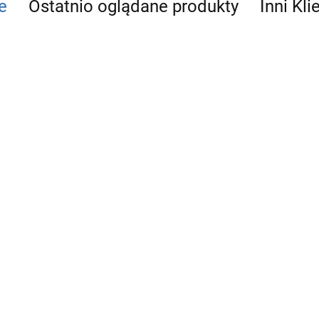
e
Ostatnio oglądane produkty
Inni Kli
 SENA
ARCO SENA
ARCO SENA
ÓR
ZAWÓR
ZAWÓR KULOWY
WY PN30
KULOWY PN30
PN30 W/W 1/2"
14.13
20.23
/2" Z
W/W 3/8" Z
Z MOTYLKIEM
ARCO ZAWÓR
GNIĄ
DŹWIGNIĄ
(753103)
PRZYŁĄCZENIO
03)
(750102)
KĄTOWY KULOWY
23.47
80MAC 1/2X3/8
ANTYKAMIENNY
(NOV77MAC)