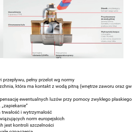
wi przepływu, pełny przelot wg normy
chnia, która ma kontakt z wodą pitną (wnętrze zaworu oraz gwi
mpensację ewentualnych luzów przy pomocy zwykłego płaskiego
 „zapiekanie”
a trwałość i wytrzymałość
owiązujących norm europejskich
est kontroli szczelności
wałe oznaczenia