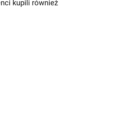
enci kupili również
FERRO F-POWER
FERRO F-POWER
ZAWÓR KULOWY
ZAWÓR KULOWY
PN30 1/2"
PN30 1/2"
21.50
19.53
NAKRĘTNO-
NAKRĘTNO-
WY
WKRĘTNY Z
WKRĘTNY Z
 A-
DŹWIGNIĄ
MOTYLEM