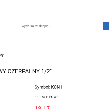
hnika Grzewcza
Technika Sanitarna
Technika Insta
ATNIE SZTUKI!
O nas
Kontakt
ika Sanitarna
Technika Instalacyjna
Narzędzia
ry
Y CZERPALNY 1/2"
Symbol:
KCN1
FERRO F-POWER
18.17