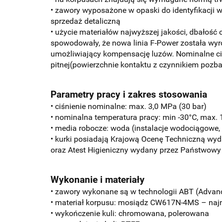
• zawory wyposażone w opaski do identyfikacji 
sprzedaż detaliczną
• użycie materiałów najwyższej jakości, dbałość
spowodowały, że nowa linia F-Power została wyró
umożliwiający kompensację luzów. Nominalne c
pitnej(powierzchnie kontaktu z czynnikiem poz
Parametry pracy i zakres stosowania
• ciśnienie nominalne: max. 3,0 MPa (30 bar)
• nominalna temperatura pracy: min -30°C, max. 
• media robocze: woda (instalacje wodociągowe, 
• kurki posiadają Krajową Ocenę Techniczną wy
oraz Atest Higieniczny wydany przez Państwowy
Wykonanie i materiały
• zawory wykonane są w technologii ABT (Advan
• materiał korpusu: mosiądz CW617N-4MS – naj
• wykończenie kuli: chromowana, polerowana