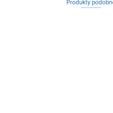
Produkty podobn
ARCO
ZAW
ARCO SENA ZAWÓR
ARCO SENA ZAWÓR
KULO
20.41
KULOWY PN30 1/2"
KULOWY PN30 1/2"
W/W 1
NAKRĘTNO-
NAKRĘTNO-
DŹWI
21.47
20.66
WKRĘTNY Z
WKRĘTNY Z
(7501
RĄCZKĄ (750603)
MOTYLKIEM
(753603)