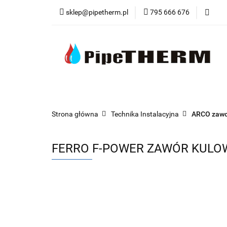
sklep@pipetherm.pl
795 666 676
Kategorie
Tec
Narzędzia
OST
Kategorie
Technika Grzewcza
Techn
Strona główna
Technika Instalacyjna
ARCO zawo
FERRO F-POWER ZAWÓR KULOW