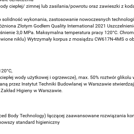
wody ciepłej/ zimnej lub zasilania/powrotu oraz zawieszki z k
 o solidność wykonania, zastosowanie nowoczesnych technologii
żniona Złotym Godłem Quality International 2021 Uszczelnienie
iśnienie 3,0 MPa. Maksymalna temperatura pracy 120°C. Chro
bawione niklu) Wytrzymały korpus z mosiądzu CW617N-4MS o obn
120°C,
ciepłej wody użytkowej i ogrzewcze), max. 50% roztwór glikolu
daną przez Instytut Techniki Budowlanej w Warszawie stwierdz
 Zakład Higieny w Warszawie.
ced Body Technology) łączącej zaawansowane rozwiązania kons
nowszy standard higieniczny