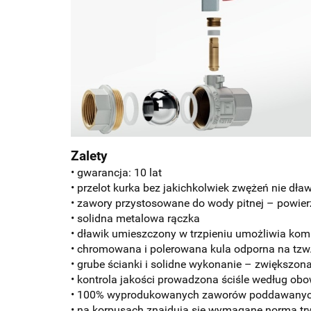
Zalety
• gwarancja: 10 lat
• przelot kurka bez jakichkolwiek zwężeń nie dła
• zawory przystosowane do wody pitnej – powierz
• solidna metalowa rączka
• dławik umieszczony w trzpieniu umożliwia ko
• chromowana i polerowana kula odporna na tzw.
• grube ścianki i solidne wykonanie – zwiększon
• kontrola jakości prowadzona ściśle według ob
• 100% wyprodukowanych zaworów poddawanych j
• na korpusach znajdują się wymagane normą tr