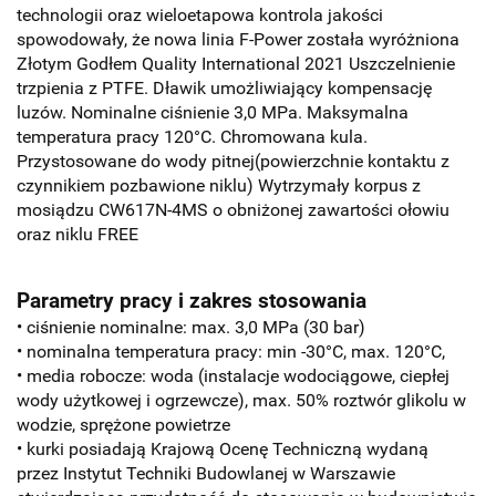
technologii oraz wieloetapowa kontrola jakości
spowodowały, że nowa linia F-Power została wyróżniona
Złotym Godłem Quality International 2021 Uszczelnienie
trzpienia z PTFE. Dławik umożliwiający kompensację
luzów. Nominalne ciśnienie 3,0 MPa. Maksymalna
temperatura pracy 120°C. Chromowana kula.
Przystosowane do wody pitnej(powierzchnie kontaktu z
czynnikiem pozbawione niklu) Wytrzymały korpus z
mosiądzu CW617N-4MS o obniżonej zawartości ołowiu
oraz niklu
FREE
Parametry pracy i zakres stosowania
• ciśnienie nominalne: max. 3,0 MPa (30 bar)
• nominalna temperatura pracy: min -30°C, max. 120°C,
• media robocze: woda (instalacje wodociągowe, ciepłej
wody użytkowej i ogrzewcze), max. 50% roztwór glikolu w
wodzie, sprężone powietrze
• kurki posiadają Krajową Ocenę Techniczną wydaną
przez Instytut Techniki Budowlanej w Warszawie