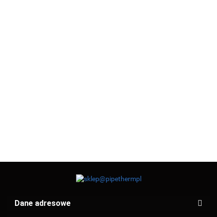
ARCO
SENA
ARCO SENA
ARCO SENA
ARCO SENA
ARCO SENA
ZAWÓR
ZAWÓR
ZAWÓR
36.25
ZAWÓR
ZAWÓR
KULOW
KULOWY
KULOWY
21.47
KULOWY
KULOWY
PN30
20.66
PN30 1/2"
24.91
32.35
PN30 1/2"
CZERPALNY
PN30 1/2"
1/2" Z
NAKRĘTNO-
NAKRĘTNO-
1/2"X3/4"X15
KĄTOWY ZE
FILTRE
WKRĘTNY
WKRĘTNY Z
(155103)
ŚRUBUNKIEM
(752303
Z RĄCZKĄ
MOTYLKIEM
(754303)
(750603)
(753603)
Dane adresowe