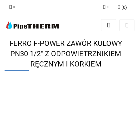
(
0
)
Zaloguj się
Zarejestruj się
Dodaj zgłoszenie
FERRO F-POWER ZAWÓR KULOWY
PN30 1/2" Z ODPOWIETRZNIKIEM
RĘCZNYM I KORKIEM