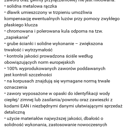
• solidna metalowa rączka
• dławik umieszczony w trzpieniu umożliwia
kompensację ewentualnych luzów przy pomocy zwykłego
płaskiego klucza
• chromowana i polerowana kula odporna na tzw.
„zapiekanie”
• grube ścianki i solidne wykonanie – zwiększona
trwałość i wytrzymałość
• kontrola jakości prowadzona ściśle według
obowiązujących norm europejskich
• 100% wyprodukowanych zaworów poddawanych
jest kontroli szczelności
• na korpusach znajdują się wymagane normą trwałe
oznaczenia
• zawory wyposażone w opaski do identyfikacji wody
ciepłej/ zimnej lub zasilania/powrotu oraz zawieszki z
kodami EAN i niezbędnymi danymi ułatwiającymi sprzedaż
detaliczną
• użycie materiałów najwyższej jakości, dbałość o
solidność wykonania, zastosowanie nowoczesnych