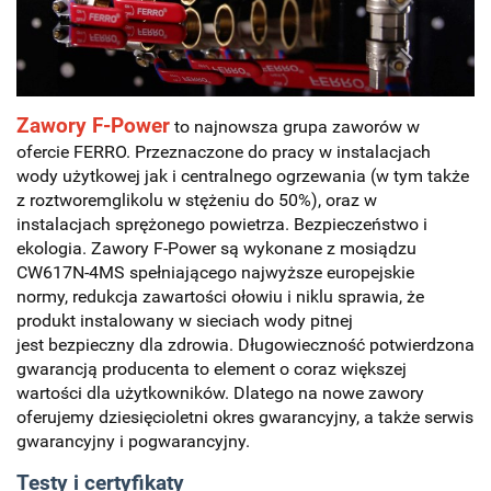
Zawory F-Power
to najnowsza grupa zaworów w
ofercie FERRO. Przeznaczone do pracy w instalacjach
wody użytkowej jak i centralnego ogrzewania
(w tym także
z roztworemglikolu w stężeniu do 50%), oraz w
instalacjach sprężonego powietrza. Bezpieczeństwo i
ekologia. Zawory F-Power są wykonane z mosiądzu
CW617N-4MS spełniającego najwyższe europejskie
normy, redukcja zawartości ołowiu i niklu sprawia, że
produkt instalowany w sieciach wody pitnej
jest bezpieczny dla zdrowia. Długowieczność potwierdzona
gwarancją producenta to element o coraz większej
wartości dla użytkowników. Dlatego na nowe zawory
oferujemy dziesięcioletni okres gwarancyjny, a także serwis
gwarancyjny i pogwarancyjny.
Testy i certyfikaty