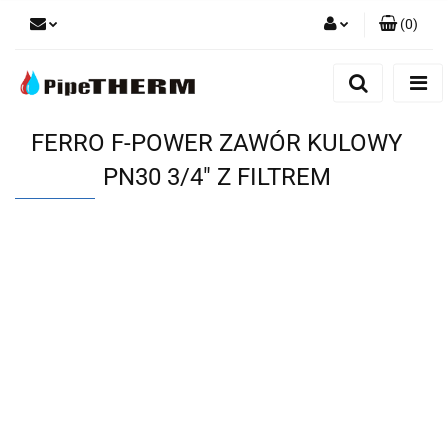
(
0
)
Zaloguj się
Zarejestruj się
Dodaj zgłoszenie
FERRO F-POWER ZAWÓR KULOWY
PN30 3/4" Z FILTREM