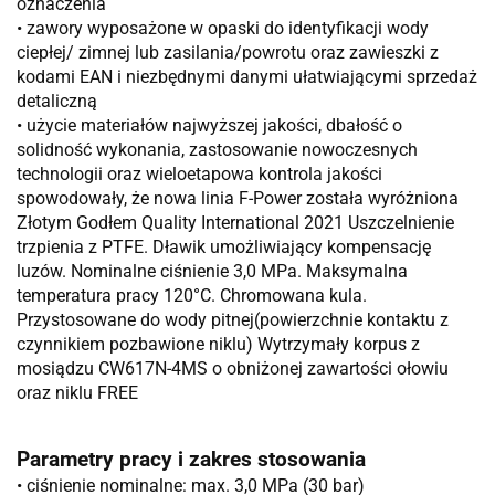
oznaczenia
• zawory wyposażone w opaski do identyfikacji wody
ciepłej/ zimnej lub zasilania/powrotu oraz zawieszki z
kodami EAN i niezbędnymi danymi ułatwiającymi sprzedaż
detaliczną
• użycie materiałów najwyższej jakości, dbałość o
solidność wykonania, zastosowanie nowoczesnych
technologii oraz wieloetapowa kontrola jakości
spowodowały, że nowa linia F-Power została wyróżniona
Złotym Godłem Quality International 2021 Uszczelnienie
trzpienia z PTFE. Dławik umożliwiający kompensację
luzów. Nominalne ciśnienie 3,0 MPa. Maksymalna
temperatura pracy 120°C. Chromowana kula.
Przystosowane do wody pitnej(powierzchnie kontaktu z
czynnikiem pozbawione niklu) Wytrzymały korpus z
mosiądzu CW617N-4MS o obniżonej zawartości ołowiu
oraz niklu
FREE
Parametry pracy i zakres stosowania
• ciśnienie nominalne: max. 3,0 MPa (30 bar)