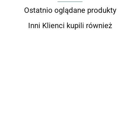
Ostatnio oglądane produkty
Inni Klienci kupili również
ARCO SENA
ARCO SENA
ARCO SENA
ARCO SENA
ARCO SEN
ZAWÓR
ZAWÓR
ZAWÓR
ZAWÓR
ZAWÓR
KULOWY
KULOWY
KULOWY
KULOWY
50.72
54.68
38.74
KULOWY
50.72
PN30 1"
CZERPALNY
CZERPALNY
32.35
PN30 1"
PN30 1/2"
NAKRĘTNO-
1"X5/4X25
3/4"X1X20
NAKRĘTNO-
KĄTOWY Z
WKRĘTNY
(155105)
(155104)
WKRĘTNY Z
ŚRUBUNKI
Z RĄCZKĄ
MOTYLKIEM
(754303)
(750605)
(753605)