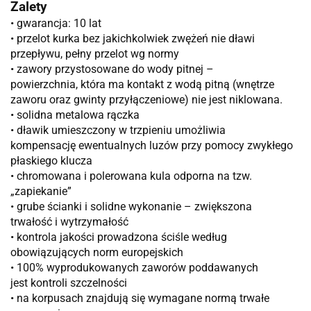
Zalety
• gwarancja: 10 lat
• przelot kurka bez jakichkolwiek zwężeń nie dławi
przepływu, pełny przelot wg normy
• zawory przystosowane do wody pitnej –
powierzchnia, która ma kontakt z wodą pitną (wnętrze
zaworu oraz gwinty przyłączeniowe) nie jest niklowana.
• solidna metalowa rączka
• dławik umieszczony w trzpieniu umożliwia
kompensację ewentualnych luzów przy pomocy zwykłego
płaskiego klucza
• chromowana i polerowana kula odporna na tzw.
„zapiekanie”
• grube ścianki i solidne wykonanie – zwiększona
trwałość i wytrzymałość
• kontrola jakości prowadzona ściśle według
obowiązujących norm europejskich
• 100% wyprodukowanych zaworów poddawanych
jest kontroli szczelności
• na korpusach znajdują się wymagane normą trwałe