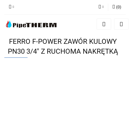
(
0
)
Zaloguj się
Zarejestruj się
Dodaj zgłoszenie
FERRO F-POWER ZAWÓR KULOWY
PN30 3/4" Z RUCHOMA NAKRĘTKĄ