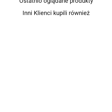
Ostatnio oglądane produkty
Inni Klienci kupili również
ARCO
SENA
ARCO SENA
ARCO SENA
ARCO SENA
ARCO SENA
ZAWÓR
ZAWÓR
ZAWÓR
ZAWÓR
36.25
ZAWÓR
KULOWY
KULOWY
KULOWY
KULOWY
50.72
38.74
KULOWY
PN30
50.72
PN30 1"
CZERPALNY
32.35
PN30 1"
PN30 1/2"
1/2" Z
NAKRĘTNO-
3/4"X1X20
NAKRĘTNO-
KĄTOWY ZE
FILTREM
WKRĘTNY
(155104)
WKRĘTNY Z
ŚRUBUNKIEM
(752303)
Z RĄCZKĄ
MOTYLKIEM
(754303)
(750605)
(753605)