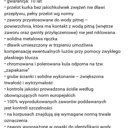
• gwarancja: 10 lat
• przelot kurka bez jakichkolwiek zwężeń nie dławi
przepływu, pełny przelot wg normy
• zawory przystosowane do wody pitnej –
powierzchnia, która ma kontakt z wodą pitną (wnętrze
zaworu oraz gwinty przyłączeniowe) nie jest niklowana.
• solidna metalowa rączka
• dławik umieszczony w trzpieniu umożliwia
kompensację ewentualnych luzów przy pomocy zwykłego
płaskiego klucza
• chromowana i polerowana kula odporna na tzw.
„zapiekanie”
• grube ścianki i solidne wykonanie – zwiększona
trwałość i wytrzymałość
• kontrola jakości prowadzona ściśle według
obowiązujących norm europejskich
• 100% wyprodukowanych zaworów poddawanych
jest kontroli szczelności
• na korpusach znajdują się wymagane normą trwałe
oznaczenia
• zawory wyposażone w opaski do identyfikacji wody