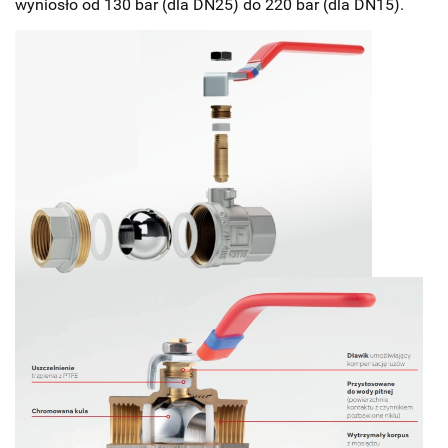
wyniosło od 130 bar (dla DN25) do 220 bar (dla DN15).