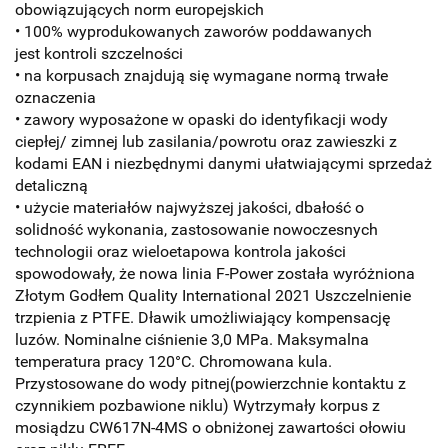
obowiązujących norm europejskich
• 100% wyprodukowanych zaworów poddawanych
jest kontroli szczelności
• na korpusach znajdują się wymagane normą trwałe
oznaczenia
• zawory wyposażone w opaski do identyfikacji wody
ciepłej/ zimnej lub zasilania/powrotu oraz zawieszki z
kodami EAN i niezbędnymi danymi ułatwiającymi sprzedaż
detaliczną
• użycie materiałów najwyższej jakości, dbałość o
solidność wykonania, zastosowanie nowoczesnych
technologii oraz wieloetapowa kontrola jakości
spowodowały, że nowa linia F-Power została wyróżniona
Złotym Godłem Quality International 2021 Uszczelnienie
trzpienia z PTFE. Dławik umożliwiający kompensację
luzów. Nominalne ciśnienie 3,0 MPa. Maksymalna
temperatura pracy 120°C. Chromowana kula.
Przystosowane do wody pitnej(powierzchnie kontaktu z
czynnikiem pozbawione niklu) Wytrzymały korpus z
mosiądzu CW617N-4MS o obniżonej zawartości ołowiu