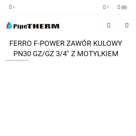
(
0
)
Zaloguj się
Zarejestruj się
Dodaj zgłoszenie
FERRO F-POWER ZAWÓR KULOWY
PN30 GZ/GZ 3/4" Z MOTYLKIEM