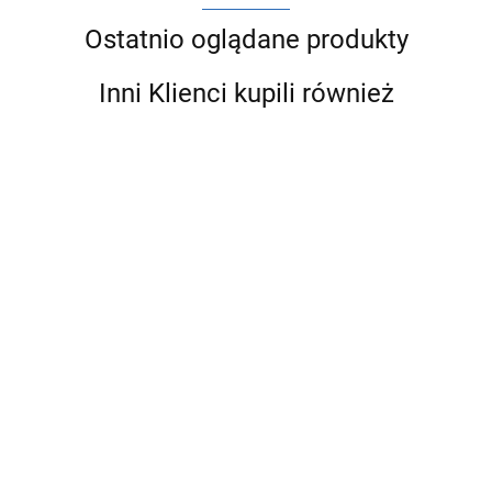
Ostatnio oglądane produkty
Inni Klienci kupili również
ARCO FILTR
ARCO FILTR
ARCO FILTR
ARCO FILTR
OSADNIKOWY
OSADNIKOWY
OSADNIKOWY
OSADNIKOWY
DO WODY
DO WODY
DO WODY
DO WODY
25.92
26.86
78.77
101.63
1/2"
3/4"
5/4"
6/4"