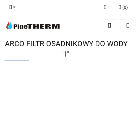
(
0
)
Zaloguj się
Zarejestruj się
Dodaj zgłoszenie
ARCO FILTR OSADNIKOWY DO WODY
1"