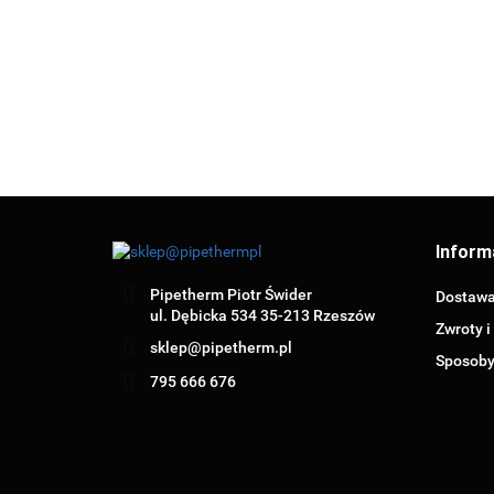
(0705.311)
(0705.319)
(0705.309)
Inform
Pipetherm Piotr Świder
Dostaw
ul. Dębicka 534 35-213 Rzeszów
Zwroty i
sklep@pipetherm.pl
Sposoby
795 666 676