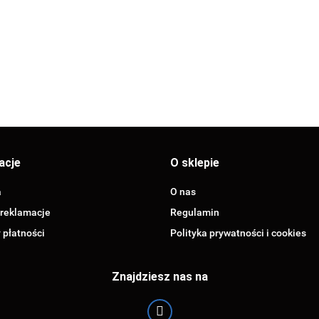
(0705.315)
RADIALNY 10 BAR
(0
(0705.308)
50MM (do reduktora
18.58
ciśnienia) (0705.390)
acje
O sklepie
a
O nas
 reklamacje
Regulamin
 płatności
Polityka prywatności i cookies
Znajdziesz nas na