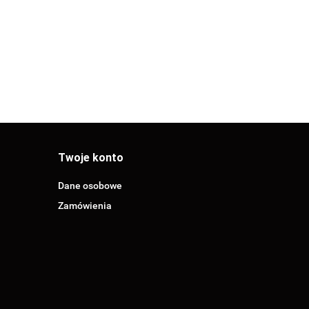
(0705.312)
(0705.316)
705.318)
Twoje konto
Dane osobowe
Zamówienia