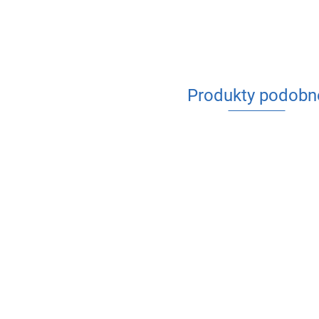
Produkty podobn
GOSHE
GOSHE
GOSHE
MANOMETR
MANOMETR
MANOMETR
AXIALNY 4 BA
AXIALNY 10 BAR
AXIALNY 2,5
20.67
20.67
20.67
63MM
63MM
BAR 63MM