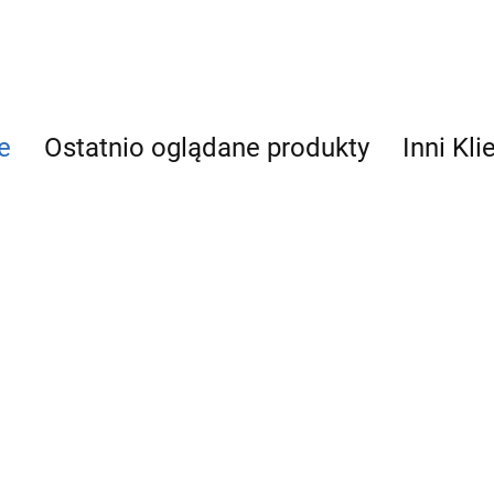
e
Ostatnio oglądane produkty
Inni Kli
GOSHE
G
GOSHE
MANOMETR
M
MANOMETR
R
AXIALNY 6 BAR
RA
RADIALNY 1,6
20.67
19
19.56
63MM
GOSHE MANOMETR
B
BAR 63MM