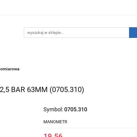
hnika Grzewcza
Technika Sanitarna
Technika Insta
ATNIE SZTUKI!
O nas
Kontakt
ika Sanitarna
Technika Instalacyjna
Narzędzia
pomiarowa
5 BAR 63MM (0705.310)
Symbol:
0705.310
MANOMETR
19.56