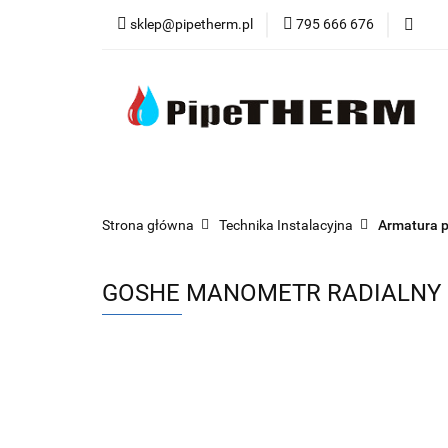
sklep@pipetherm.pl
795 666 676
Kategorie
Tec
Narzędzia
OST
Kategorie
Technika Grzewcza
Techn
Strona główna
Technika Instalacyjna
Armatura 
GOSHE MANOMETR RADIALNY 2,