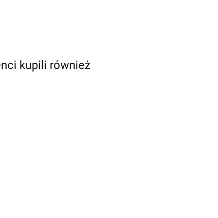
enci kupili również
GOSHE
GOSHE
OSHE
MANOMETR
MANOMETR
ANOMETR
RADIALNY 4
RADIALNY 6
DIALNY 10
18.34
19.56
.56
BAR 63MM
BAR 63MM
AR 63MM