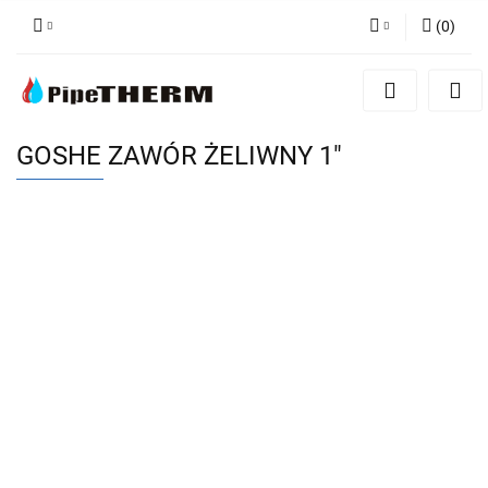
(
0
)
Zaloguj się
Zarejestruj się
Dodaj zgłoszenie
GOSHE ZAWÓR ŻELIWNY 1"