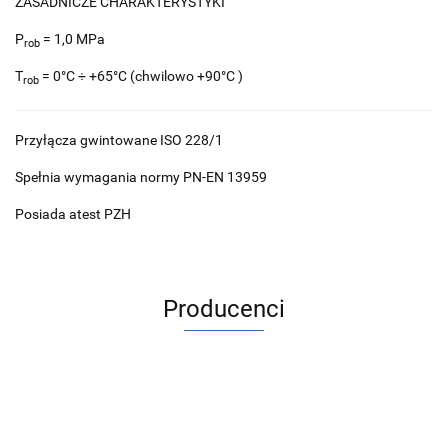
ZASADNICZE CHARAKTERYSTYKI
P
= 1,0 MPa
rob
T
= 0°C ÷ +65°C (chwilowo +90°C )
rob
Przyłącza gwintowane ISO 228/1
Spełnia wymagania normy PN-EN 13959
Posiada atest PZH
Producenci
ACV