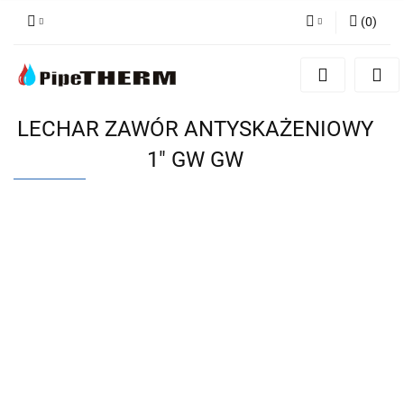
(
0
)
Zaloguj się
Zarejestruj się
Dodaj zgłoszenie
LECHAR ZAWÓR ANTYSKAŻENIOWY
1" GW GW