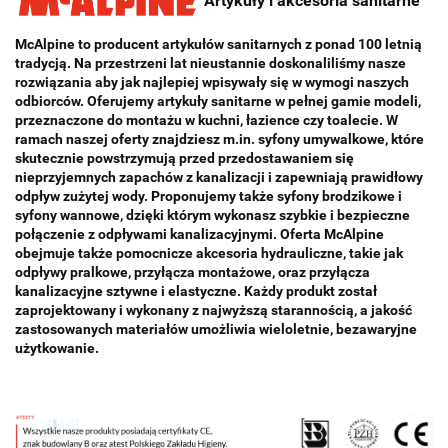
Artykuły i akcesoria sanitarne
McAlpine to producent artykułów sanitarnych z ponad 100 letnią
tradycją. Na przestrzeni lat nieustannie doskonaliliśmy nasze
rozwiązania aby jak najlepiej wpisywały się w wymogi naszych
odbiorców. Oferujemy artykuły sanitarne w pełnej gamie modeli,
przeznaczone do montażu w kuchni, łazience czy toalecie. W
ramach naszej oferty znajdziesz m.in. syfony umywalkowe, które
skutecznie powstrzymują przed przedostawaniem się
nieprzyjemnych zapachów z kanalizacji i zapewniają prawidłowy
odpływ zużytej wody. Proponujemy także syfony brodzikowe i
syfony wannowe, dzięki którym wykonasz szybkie i bezpieczne
połączenie z odpływami kanalizacyjnymi. Oferta McAlpine
obejmuje także pomocnicze akcesoria hydrauliczne, takie jak
odpływy pralkowe, przyłącza montażowe, oraz przyłącza
kanalizacyjne sztywne i elastyczne. Każdy produkt został
zaprojektowany i wykonany z najwyższą starannością, a jakość
zastosowanych materiałów umożliwia wieloletnie, bezawaryjne
użytkowanie.