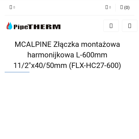
(
0
)
Zaloguj się
Zarejestruj się
Dodaj zgłoszenie
MCALPINE Złączka montażowa
harmonijkowa L-600mm
11/2"x40/50mm (FLX-HC27-600)