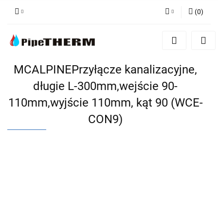
(
0
)
Zaloguj się
Zarejestruj się
Dodaj zgłoszenie
MCALPINEPrzyłącze kanalizacyjne,
długie L-300mm,wejście 90-
110mm,wyjście 110mm, kąt 90 (WCE-
CON9)