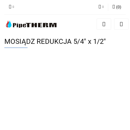
(
0
)
Zaloguj się
Zarejestruj się
Dodaj zgłoszenie
MOSIĄDZ REDUKCJA 5/4" x 1/2"