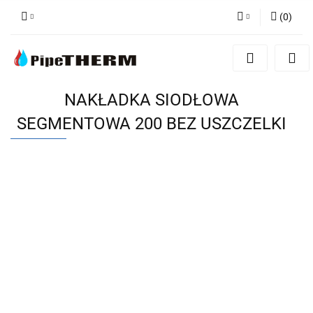
(
0
)
Zaloguj się
Zarejestruj się
Dodaj zgłoszenie
NAKŁADKA SIODŁOWA
SEGMENTOWA 200 BEZ USZCZELKI