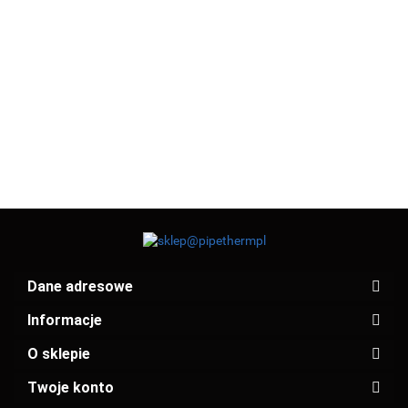
ŁUK
ŁUK
ANEMOSTAT
ANEMOSTAT
TŁOCZONY
TŁOCZONY
KRYZA
NAWIEWNY
WYWIEWNY
125/45°
125/90°
REGULACY
21.34
23.43
125
125
OCYNK
OCYNK
25.00
25.00
FI 80
BEZ
BEZ
3.62
USZCZELKI
USZCZELKI
Dane adresowe
Informacje
O sklepie
Twoje konto