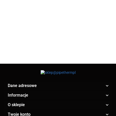
NYPEL
NYPEL
NYPEL
NYPEL
DWUSTRONNIE
DWUSTRONNIE
DWUSTRONNIE
DWUSTRONN
OCYNKOWANY
OCYNKOWANY
OCYNKOWANY
OCYNKOWAN
30.48
46.99
43.41
30.88
1" 40cm
1" 60cm
1/2" 100cm
1/2" 70cm
Dane adresowe
Informacje
O sklepie
Twoje konto