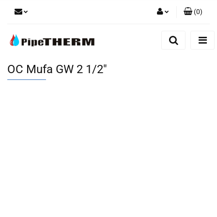
(
0
)
Zaloguj się
Zarejestruj się
Dodaj zgłoszenie
OC Mufa GW 2 1/2"