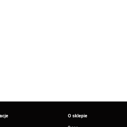
NYPEL
NYPEL
NYPEL
NYPE
IE
DWUSTRONNIE
DWUSTRONNIE
DWUSTRONNIE
DWUS
NY
OCYNKOWANY
OCYNKOWANY
OCYNKOWANY
OCY
23.55
15.90
18.45
20.37
1" 30cm
1/2" 35cm
1/2" 40cm
1/2"
acje
O sklepie