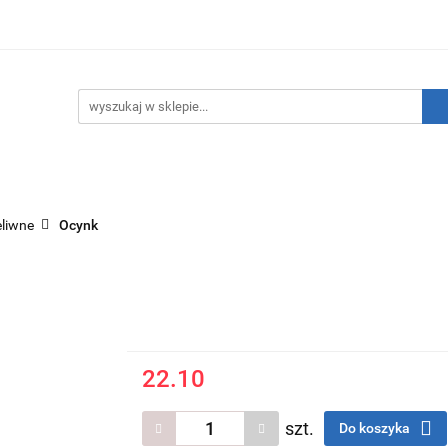
hnika Grzewcza
Technika Sanitarna
Technika Insta
ATNIE SZTUKI!
O nas
Kontakt
ika Sanitarna
Technika Instalacyjna
Narzędzia
eliwne
Ocynk
22.10
szt.
Do koszyka