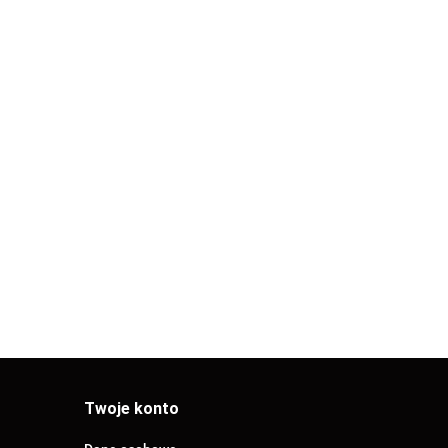
L
NYPEL
NYPEL
TRONNIE
DWUSTRONNIE
DWUSTRONNIE
NKOWANY
OCYNKOWANY
OCYNKOWANY
22.51
26.52
 45cm
1/2" 50cm
1/2" 60cm
Twoje konto