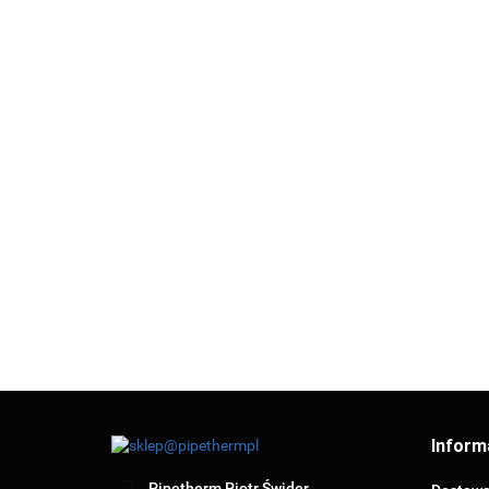
NYPEL
NYPEL
GEBO ŁUK 90°
DWUSTRONNIE
DWUSTRONN
DŁUGI
OCYNKOWANY
OCYNKOWA
NAKRĘTNO-
19.57
20.43
17.50
1" 20cm
1" 25cm
WKRĘTNY 1/2"
Inform
Pipetherm Piotr Świder