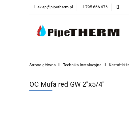
sklep@pipetherm.pl
795 666 676
Kategorie
Tec
Narzędzia
OST
Kategorie
Technika Grzewcza
Techn
Strona główna
Technika Instalacyjna
Kształtki ż
OC Mufa red GW 2"x5/4"