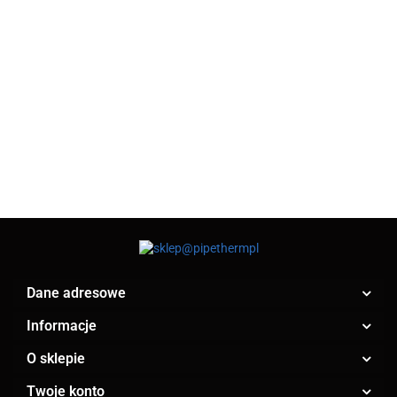
NYPEL
NYPEL
NYPEL
NYPEL
DWUSTRONNIE
DWUSTRONNIE
DWUSTRONNIE
DWUSTRONN
OCYNKOWANY
OCYNKOWANY
OCYNKOWANY
OCYNKOWAN
30.48
43.41
26.52
30.88
1" 40cm
1/2" 100cm
1/2" 60cm
1/2" 70cm
Dane adresowe
Informacje
O sklepie
Twoje konto