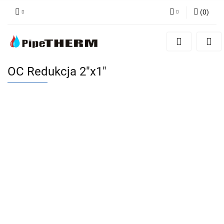
(
0
)
Zaloguj się
Zarejestruj się
Dodaj zgłoszenie
OC Redukcja 2"x1"