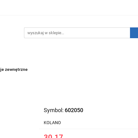
hnika Grzewcza
Technika Sanitarna
Technika Insta
ATNIE SZTUKI!
O nas
Kontakt
ika Sanitarna
Technika Instalacyjna
Narzędzia
cje zewnętrzne
Symbol:
602050
KOLANO
30.17