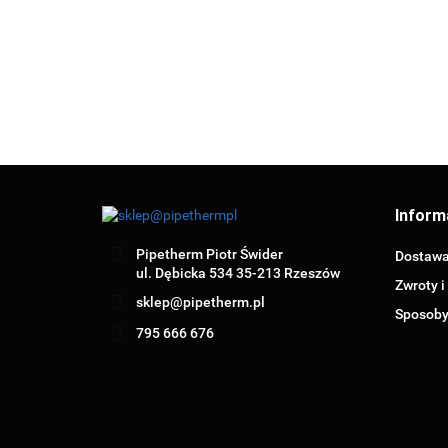
Inform
Pipetherm Piotr Świder
Dostaw
ul. Dębicka 534 35-213 Rzeszów
Zwroty i
sklep@pipetherm.pl
Sposoby
795 666 676