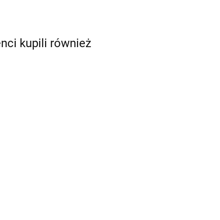
enci kupili również
PE TRÓJNIK GZ
40x5/4"x40
24.89
PE TRÓJNIK REDUKCYJNY
32x40x32