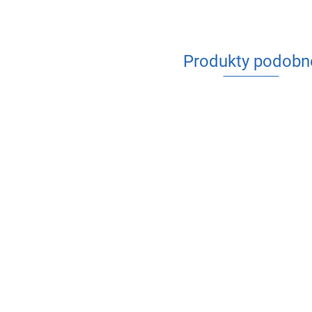
Produkty podobn
PE KOLANO
63x63
PE KOLANO G
PE KOLANO GW
63x2"
36.59
50x6/4"
34.50
25.34