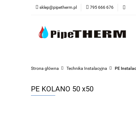
sklep@pipetherm.pl
795 666 676
Kategorie
Tec
Narzędzia
OST
Kategorie
Technika Grzewcza
Techn
Strona główna
Technika Instalacyjna
PE Instala
PE KOLANO 50 x50