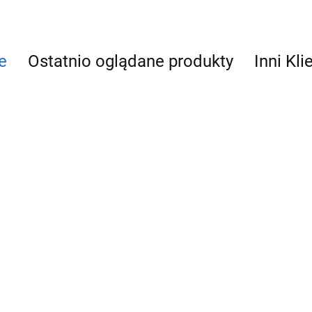
e
Ostatnio oglądane produkty
Inni Kli
PE
KOREK 63
PE TRÓJNIK
27.01
PE KOLANO GZ
W
40x40
63x2"
PE TRÓJNIK GW
29.00
40x1"x40
27.66
24.89