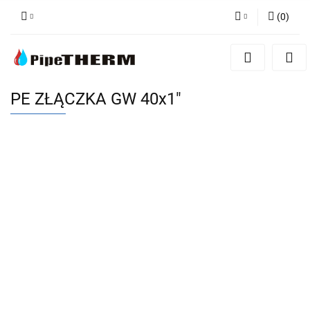
(
0
)
Zaloguj się
Zarejestruj się
Dodaj zgłoszenie
PE ZŁĄCZKA GW 40x1"