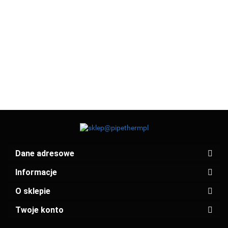
PE
PE
PE
PE
PE
PE
PE
KOLANO
KOLANO
KOLANO
KOLANO
KOLANO
KOLANO
KOLAN
25x25
32 x32
GW
GW
GW
GZ
GZ
30.00
11.23
8.70
8.70
12.58
8.24
8.24
32x1"
32x3/4"
32x5/4"
25x1/2"
25x3/4"
8.98
Dane adresowe
Informacje
O sklepie
Twoje konto