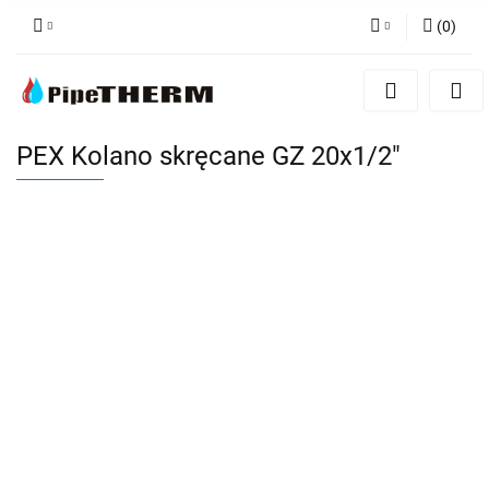
(
0
)
Zaloguj się
Zarejestruj się
Dodaj zgłoszenie
PEX Kolano skręcane GZ 20x1/2"