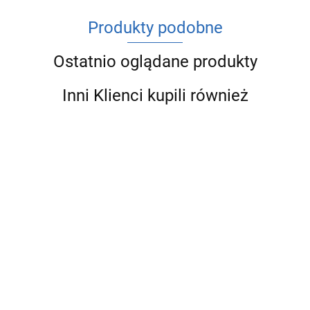
Produkty podobne
Ostatnio oglądane produkty
Inni Klienci kupili również
PEX
PEX
PEX
PEX
PEX
PEX
PEX
Kolano
Kolano
Kolano
Kolano
Kolano
Kolano
Kolano
skręcane
skręcane
skręcane
skręcane
skręcane
skręcane
skręca
16.01
13.28
20.66
18.58
19.10
12.73
20.66
16x16
GW
GW
GW
GW
GZ
GZ
16x1/2"
16x3/4"
20x1/2"
20x3/4"
16x1/2"
16x3/4