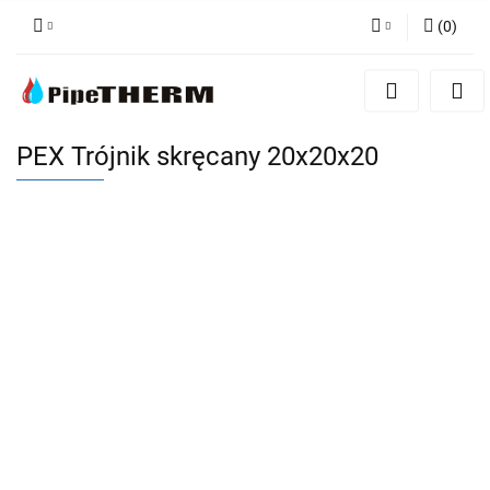
(
0
)
Zaloguj się
Zarejestruj się
Dodaj zgłoszenie
PEX Trójnik skręcany 20x20x20