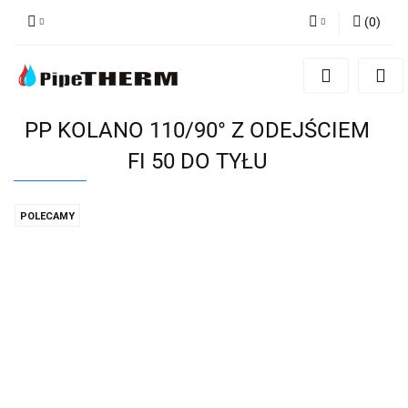
(
0
)
Zaloguj się
Zarejestruj się
Dodaj zgłoszenie
PP KOLANO 110/90° Z ODEJŚCIEM
FI 50 DO TYŁU
POLECAMY