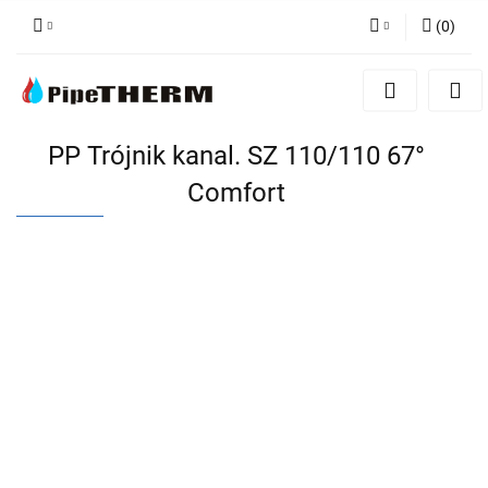
(
0
)
Zaloguj się
Zarejestruj się
Dodaj zgłoszenie
PP Trójnik kanal. SZ 110/110 67°
Comfort