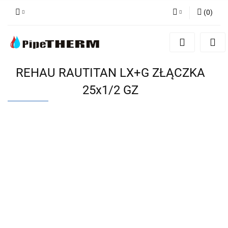
(
0
)
Zaloguj się
Zarejestruj się
Dodaj zgłoszenie
REHAU RAUTITAN LX+G ZŁĄCZKA
25x1/2 GZ