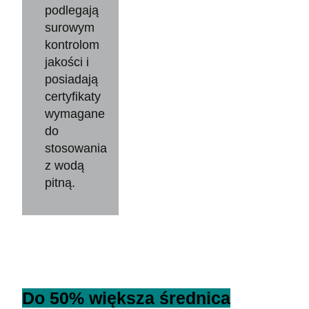
podlegają
surowym
kontrolom
jakości i
posiadają
certyfikaty
wymagane
do
stosowania
z wodą
pitną.
Do 50% większa średnica