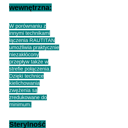
wewnętrzna:
Elastyczny
W porównaniu z
innymi technikami
montaż
łączenia RAUTITAN
umożliwia praktycznie
niezakłócony
przepływ także w
strefie połączenia.
Dzięki technice
kielichowania
zwężenia są
zredukowane do
minimum.
Sterylność