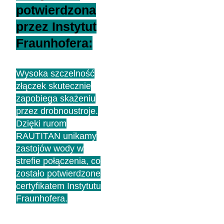
potwierdzona
przez Instytut
Fraunhofera:
Wysoka szczelność
złączek skutecznie
zapobiega skażeniu
przez drobnoustroje.
Dzięki rurom
RAUTITAN unikamy
zastojów wody w
strefie połączenia, co
zostało potwierdzone
certyfikatem Instytutu
Fraunhofera.