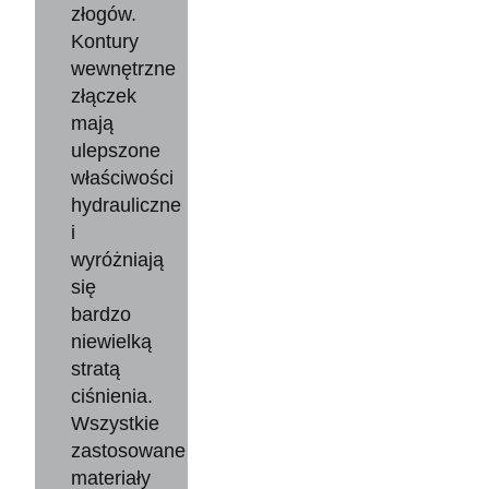
złogów.
Kontury
wewnętrzne
złączek
mają
ulepszone
właściwości
hydrauliczne
i
wyróżniają
się
bardzo
niewielką
stratą
ciśnienia.
Wszystkie
zastosowane
materiały