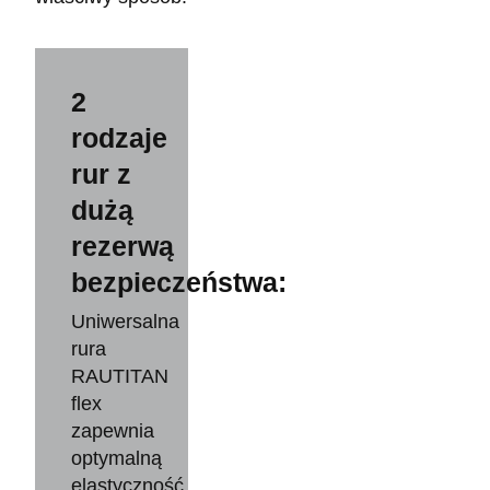
2
rodzaje
rur z
dużą
rezerwą
bezpieczeństwa:
Uniwersalna
rura
RAUTITAN
flex
zapewnia
optymalną
elastyczność