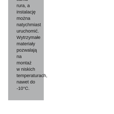
rura, a
instalację
można
natychmiast
uruchomić.
Wytrzymałe
materiały
pozwalają
na
montaż
w niskich
temperaturach,
nawet do
-10°C.