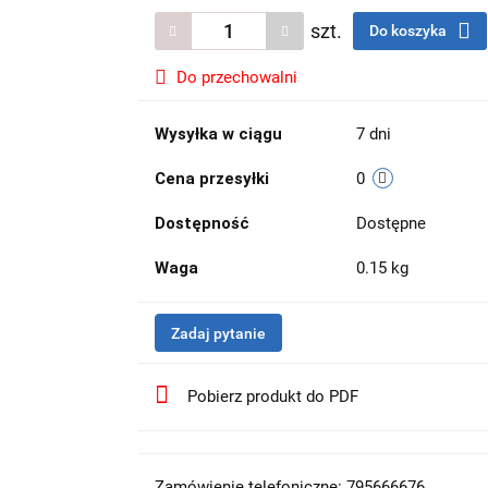
szt.
Do koszyka
Do przechowalni
Wysyłka w ciągu
7 dni
Cena przesyłki
0
Dostępność
Dostępne
Waga
0.15 kg
Zadaj pytanie
Pobierz produkt do PDF
Zamówienie telefoniczne: 795666676