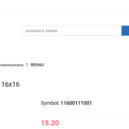
hnika Grzewcza
Technika Sanitarna
Technika Insta
ATNIE SZTUKI!
O nas
Kontakt
ika Sanitarna
Technika Instalacyjna
Narzędzia
prasowywany
REHAU
 16x16
Symbol:
11600111001
15.20