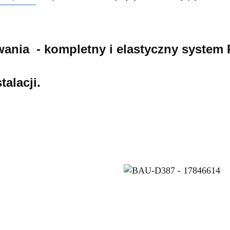
ania - k
ompletny i elastyczny system
alacji.