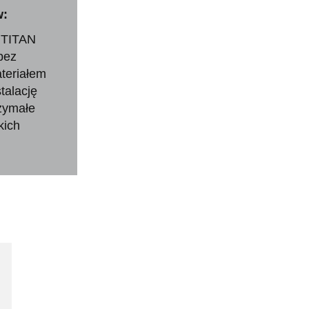
w:
AUTITAN
 bez
ateriałem
talację
zymałe
kich