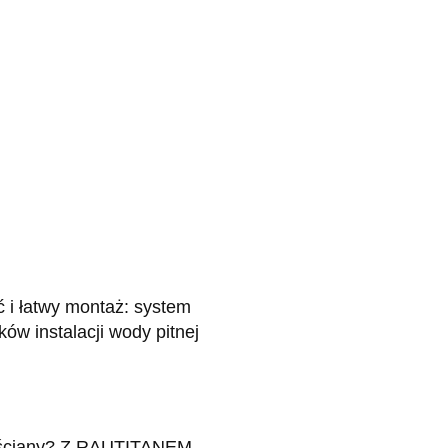
ć i łatwy montaż: system
w instalacji wody pitnej
ub ściany? Z RAUTITANEM