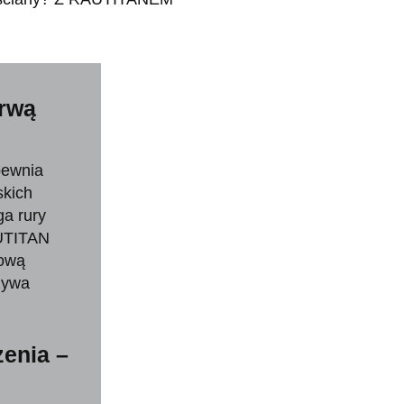
erwą
pewnia
skich
ga rury
AUTITAN
wową
zywa
enia –