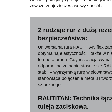
zawsze znajdziesz właściwy sposób.
2 rodzaje rur z dużą rez
bezpieczeństwa:
Uniwersalna rura RAUTITAN flex za
optymalną elastyczność – także w ni
temperaturach. Gdy instalacja wyma
odpornej na zginanie stosuje się R
stabil – wytrzymałą rurę wielowarst
stanowiącą połączenie metalu i twor
sztucznego.
RAUTITAN: Technika łącz
tuleja zaciskowa.