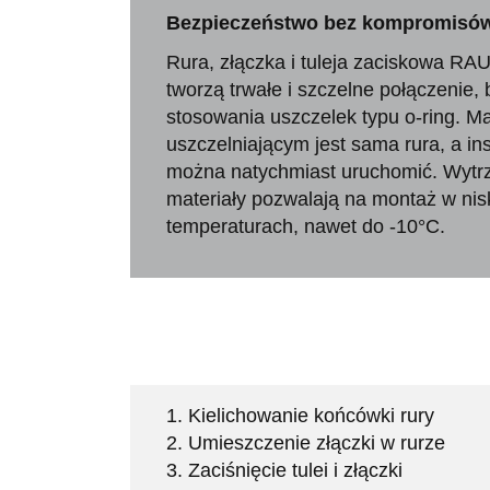
Bezpieczeństwo bez kompromisó
Rura, złączka i tuleja zaciskowa R
tworzą trwałe i szczelne połączenie,
stosowania uszczelek typu o-ring. M
uszczelniającym jest sama rura, a ins
można natychmiast uruchomić. Wytr
materiały pozwalają na montaż w nis
temperaturach, nawet do -10°C.
1. Kielichowanie końcówki rury
2. Umieszczenie złączki w rurze
3. Zaciśnięcie tulei i złączki