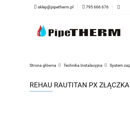
sklep@pipetherm.pl
795 666 676
Kategorie
Tec
Narzędzia
OST
Kategorie
Technika Grzewcza
Techn
Strona główna
Technika Instalacyjna
System za
REHAU RAUTITAN PX ZŁĄCZKA