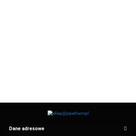
Sterownik
Sterownik
Sterownik
Sterownik
Sterownik
Sterownik
E 1288P
E11M
E11WB
E11Z
E1288P
E4020TXR
311.00
366.00
352.00
376.00
311.00
298.00
Dane adresowe