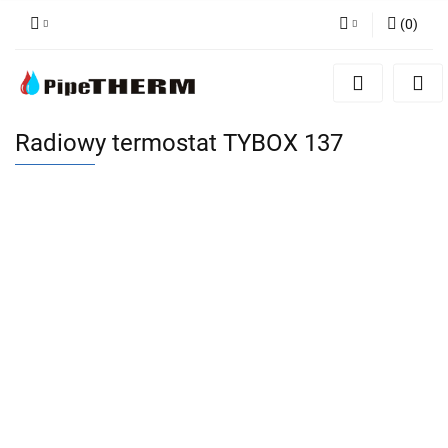
(
0
)
Zaloguj się
Zarejestruj się
Dodaj zgłoszenie
Radiowy termostat TYBOX 137