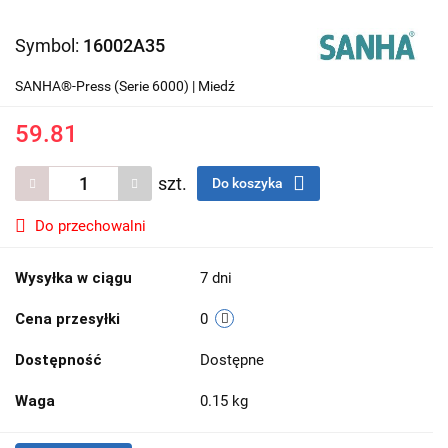
Symbol:
16002A35
SANHA®-Press (Serie 6000) | Miedź
59.81
szt.
Do koszyka
Do przechowalni
Wysyłka w ciągu
7 dni
Cena przesyłki
0
Dostępność
Dostępne
Waga
0.15 kg