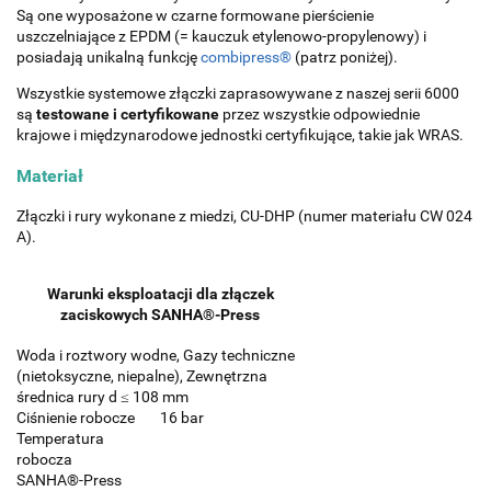
Są one wyposażone w czarne formowane pierścienie
uszczelniające z EPDM (= kauczuk etylenowo-propylenowy) i
posiadają unikalną funkcję
combipress®
(patrz poniżej).
Wszystkie systemowe złączki zaprasowywane z naszej serii 6000
są
testowane i certyfikowane
przez wszystkie odpowiednie
krajowe i międzynarodowe jednostki certyfikujące, takie jak WRAS.
M
ateriał
Złączki i rury wykonane z miedzi, CU-DHP (numer materiału CW 024
A).
Warunki eksploatacji dla złączek
zaciskowych SANHA®-Press
Woda i roztwory wodne, Gazy techniczne
(nietoksyczne, niepalne), Zewnętrzna
średnica rury d ≤ 108 mm
Ciśnienie robocze
16 bar
Temperatura
robocza
SANHA®-Press