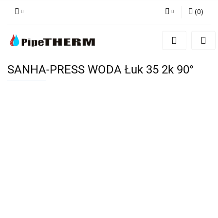
(
0
)
Zaloguj się
Zarejestruj się
Dodaj zgłoszenie
SANHA-PRESS WODA Łuk 35 2k 90°