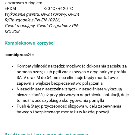
z czarnym o-ringiem
EPDM
-30 °C - +120 °C
Wykonanie gwintu: Gwint rurowy: Gwint
R/Rp-zgodnie z PN-EN 10226,
Gwint mocujący Gwint-G-zgodnie z PN-
ISO 228
Kompleksowe korzyści
combipress® =
Kompatybilność narzędzi: możliwość dokonania zacisku za
pomocą szczęk lub pętli zaciskowych o oryginalnym profilu
SA, V oraz M do 54 mm, co eliminuje błędy montażowe i
zapewnia większe bezpieczeństwo połączenia
Niezaciśnięte nieszczelne: złączki niezaciśnięte wykazują
nieszczelność już przy pierwszym napełnieniu instalacji, daje
to możliwość szybkiego skorygowania pomyłki
Push & Stay: przyczepność ślizgowa w celu zapewnienia
łatwego i bezpiecznego montażu w każdej pozycji
Szybki montaż, bez zagrożenia pożarowego