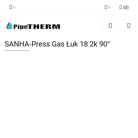
(
0
)
Zaloguj się
Zarejestruj się
Dodaj zgłoszenie
SANHA-Press Gas Łuk 18 2k 90°