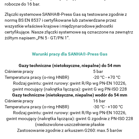
robocze do 16 bar.
Złączki systemowe SANHA®-Press Gas są testowane zgodnie z
normą BS EN 8537 i certyfikowane lub zatwierdzane przez
wszystkie właściwe krajowe i międzynarodowe jednostki
certyfikujące. Nasze złączki systemowe są oznaczone na zewnątrz
żółtym napisem „PN 5 - GT/PN 1”.
Warunki pracy dla SANHA®-Press Gas
Gazy techniczne (nietoksyczne, niepalne) do 54 mm
Ciśnienie pracy
5 bar
Temperatura pracy (o-ring HNBR)
-20 °C - +70 °C
Rodzaj gwintu: gwint rurowy: gwint R/Rp wg PN-EN 10226,
gwint mocujący (nakrętka łącząca): gwint G wg PN-ISO 228
Gazy techniczne (nietoksyczne, niepalne) wodór do 54 mm
Ciśnienie pracy
16 bar
Temperatura pracy (o-ring HNBR)
-30 °C - +100 °C
Rodzaj gwintu: gwint rurowy: gwint R/Rp wg PN-EN 10226,
gwint mocujący (nakrętka łącząca): gwint G zgodnie z PN-ISO 228
(niedozwolone uszczelnienie płaskie
Zastosowanie zgodnie z arkuszem G260: max.5 barów