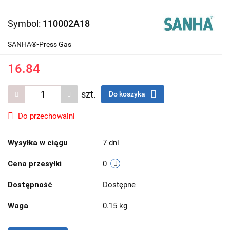
Symbol:
110002A18
SANHA®-Press Gas
16.84
szt.
Do koszyka
Do przechowalni
Wysyłka w ciągu
7 dni
Cena przesyłki
0
Dostępność
Dostępne
Waga
0.15 kg