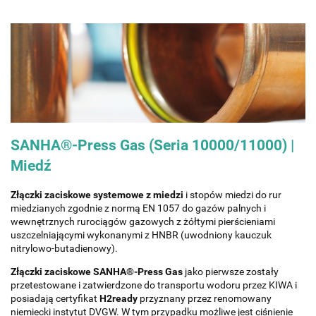
SANHA®-Press Gas (Seria 10000/11000) |
Miedź
Złączki zaciskowe systemowe z miedzi
i stopów miedzi do rur
miedzianych zgodnie z normą EN 1057 do gazów palnych i
wewnętrznych rurociągów gazowych z żółtymi pierścieniami
uszczelniającymi wykonanymi z HNBR (uwodniony kauczuk
nitrylowo-butadienowy).
Złączki zaciskowe SANHA®-Press Gas
jako pierwsze zostały
przetestowane i zatwierdzone do transportu wodoru przez KIWA i
posiadają certyfikat
H2ready
przyznany przez renomowany
niemiecki instytut DVGW. W tym przypadku możliwe jest ciśnienie