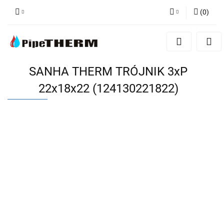
(
0
)
Zaloguj się
Zarejestruj się
Dodaj zgłoszenie
SANHA THERM TRÓJNIK 3xP
22x18x22 (124130221822)