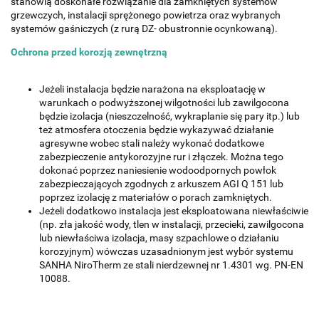
stanowią doskonałe rozwiązanie dla zamkniętych systemów
grzewczych, instalacji sprężonego powietrza oraz wybranych
systemów gaśniczych (z rurą DZ- obustronnie ocynkowaną).
Ochrona przed korozją zewnętrzną
Jeżeli instalacja będzie narażona na eksploatację w
warunkach o podwyższonej wilgotności lub zawilgocona
będzie izolacja (nieszczelność, wykraplanie się pary itp.) lub
też atmosfera otoczenia będzie wykazywać działanie
agresywne wobec stali należy wykonać dodatkowe
zabezpieczenie antykorozyjne rur i złączek. Można tego
dokonać poprzez naniesienie wodoodpornych powłok
zabezpieczających zgodnych z arkuszem AGI Q 151 lub
poprzez izolację z materiałów o porach zamkniętych.
Jeżeli dodatkowo instalacja jest eksploatowana niewłaściwie
(np. zła jakość wody, tlen w instalacji, przecieki, zawilgocona
lub niewłaściwa izolacja, masy szpachlowe o działaniu
korozyjnym) wówczas uzasadnionym jest wybór systemu
SANHA NiroTherm ze stali nierdzewnej nr 1.4301 wg. PN-EN
10088.