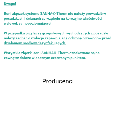
Uwaga!
Rur i złączek systemu SANHA®-Therm nie należy prowadzić w
posadzkach i ścianach ze względu na korozyjne właściwości
wylewek samopoziomujących.
W przypadku przyłączy grzejnikowych wychodzących z posadzki
należy zadbać o izolację zapewniającą ochronę przewodów przed
działaniem środków dezynfekujących.
Wszystkie złączki serii SANHA®-Therm oznakowane są na
zewnątrz dobrze widocznym czerwonym punktem.
Producenci