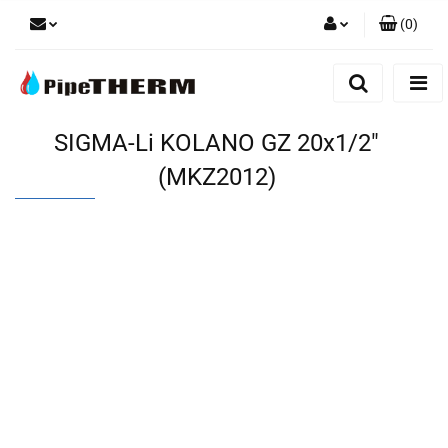
(
0
)
Zaloguj się
Zarejestruj się
Dodaj zgłoszenie
SIGMA-Li KOLANO GZ 20x1/2"
(MKZ2012)