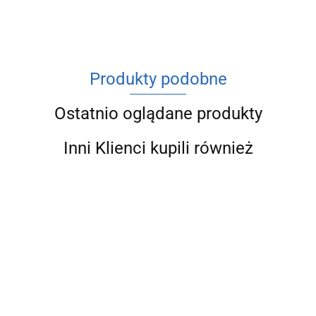
Produkty podobne
Ostatnio oglądane produkty
Inni Klienci kupili również
SANHA
SANHA
SANH
THERM
THERM
THER
SANHA THERM
SANHA THERM
ŁUK 45°
ŁUK 45°