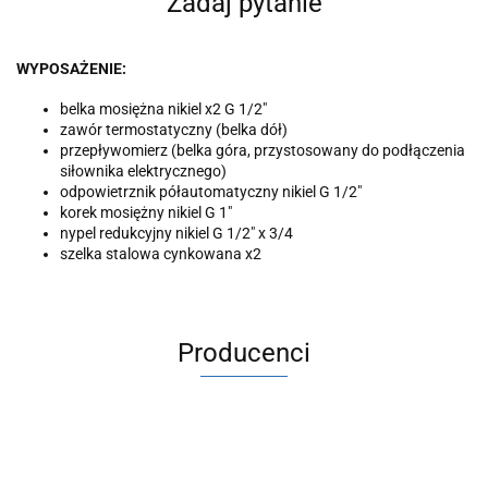
Zadaj pytanie
WYPOSAŻENIE:
belka mosiężna nikiel x2 G 1/2"
zawór termostatyczny (belka dół)
przepływomierz (belka góra, przystosowany do podłączenia
siłownika elektrycznego)
odpowietrznik półautomatyczny nikiel G 1/2"
korek mosiężny nikiel G 1"
nypel redukcyjny nikiel G 1/2" x 3/4
szelka stalowa cynkowana x2
Producenci