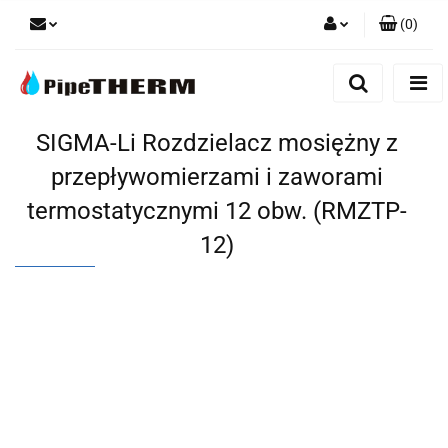
(
0
)
Zaloguj się
Zarejestruj się
Dodaj zgłoszenie
SIGMA-Li Rozdzielacz mosiężny z
przepływomierzami i zaworami
termostatycznymi 12 obw. (RMZTP-
12)