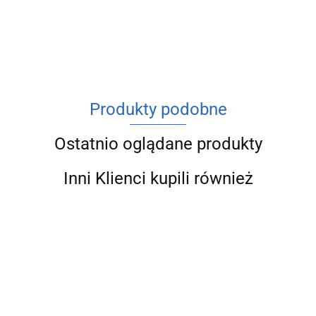
ACV
Produkty podobne
Ostatnio oglądane produkty
Inni Klienci kupili również
Produ
niedost
SIGM
Li Kli