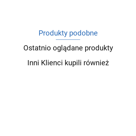
Produkty podobne
Ostatnio oglądane produkty
Inni Klienci kupili również
SANHA
SANHA
SANHA
SANHA
SANHA
THERM
THERM
THERM
THERM ŁUK
THERM ŁUK
ŁUK 45°
ŁUK 45°
ŁUK 45°