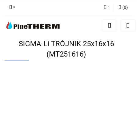
(
0
)
Zaloguj się
Zarejestruj się
Dodaj zgłoszenie
SIGMA-Li TRÓJNIK 25x16x16
(MT251616)