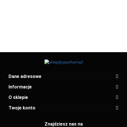
38.01
33.05
37.71
90° PxPZ 1K
90° PxPZ 2K
PxP 2K 54
PxPZ 1K 42
PxPZ 1K 52
33.93
33.95
35
35
(12404154)
(12404042)
(12404054)
(124001A35)
(124002A35
Dane adresowe
Informacje
O sklepie
Twoje konto
Znajdziesz nas na