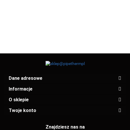
38.01
33.05
37.71
90° PxPZ 1K
90° PxPZ 2K
PxP 2K 54
PxPZ 1K 42
PxPZ 1K 52
33.93
33.95
35
35
(12404154)
(12404042)
(12404054)
(124001A35)
(124002A35
Dane adresowe
Informacje
O sklepie
Twoje konto
Znajdziesz nas na