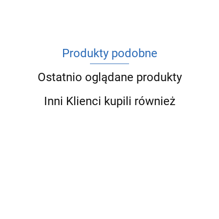
Produkty podobne
Ostatnio oglądane produkty
Inni Klienci kupili również
SANHA
SANHA
SANHA
SANHA
SANHA
THERM
THERM
THERM
THERM ŁUK
THERM ŁUK
ŁUK 45°
ŁUK 45°
ŁUK 45°