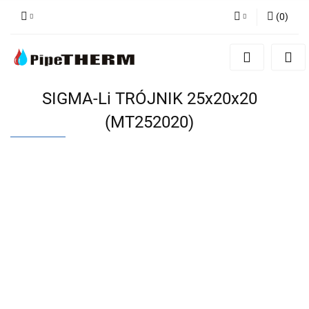
(
0
)
Zaloguj się
Zarejestruj się
Dodaj zgłoszenie
SIGMA-Li TRÓJNIK 25x20x20
(MT252020)