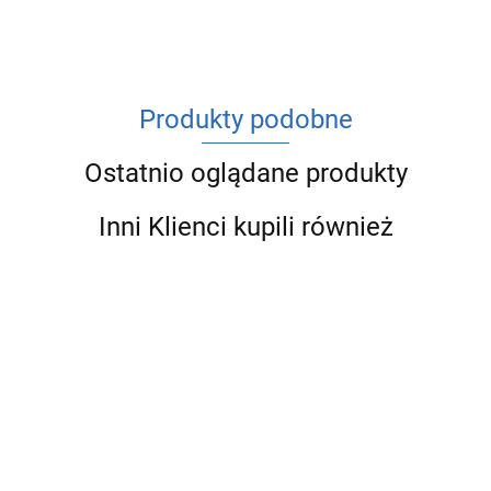
Produkty podobne
Ostatnio oglądane produkty
Inni Klienci kupili również
SANHA
SANHA
SANHA
SANHA
SANHA
THERM
THERM
THERM
THERM ŁUK
THERM ŁUK
ŁUK 45°
ŁUK 45°
ŁUK 45°