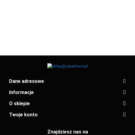
38.01
33.05
37.71
90° PxPZ 1K
90° PxPZ 2K
PxP 2K 54
PxPZ 1K 42
PxPZ 1K 52
33.93
33.95
35
35
(12404154)
(12404042)
(12404054)
(124001A35)
(124002A35
Dane adresowe
Informacje
O sklepie
Twoje konto
Znajdziesz nas na