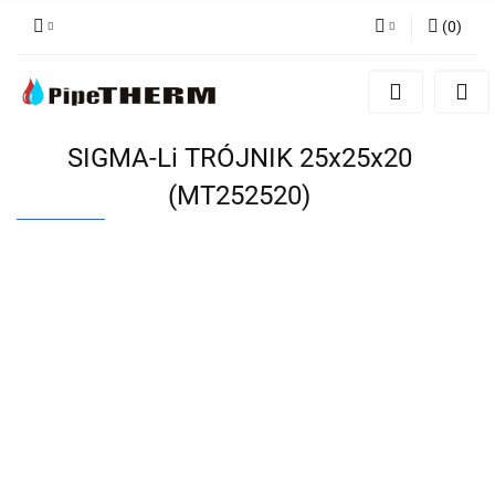
(
0
)
Zaloguj się
Zarejestruj się
Dodaj zgłoszenie
SIGMA-Li TRÓJNIK 25x25x20
(MT252520)