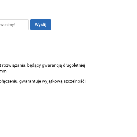
Wyślij
t rozwiązania, będący gwarancją długoletniej
90mm.
ołączeniu, gwarantuje wyjątkową szczelność i