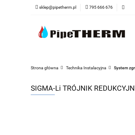
sklep@pipetherm.pl
795 666 676
Kategorie
Tec
Narzędzia
OST
Kategorie
Technika Grzewcza
Techn
Strona główna
Technika Instalacyjna
System zg
SIGMA-Li TRÓJNIK REDUKCYJNY