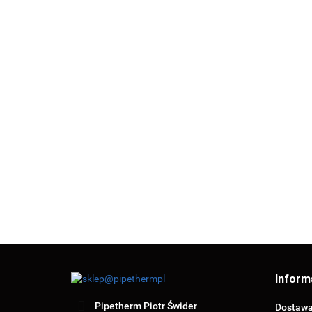
SIGMA-Li
SIGMA-Li
MUFA FI 50
MUFA FI 63
SIGMA-Li
(M50)
(M63)
MIJANKA FI
7.46
10.68
25 (MI25K)
8.02
SIGMA-L
PÓŁŚRU
20x3/4"
7.65
Inform
Pipetherm Piotr Świder
Dostaw