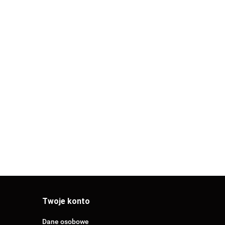
PPR
SIGMA-Li PPR
SIGMA-Li PPR
 FI 50
KOLANO GW
KOLANO GW
20x1/2" (KW2012)
20x3/4" (KW2034)
7.89
11.14
Twoje konto
Dane osobowe