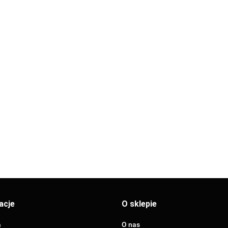
SIGMA-Li PPR
SIGMA-Li 
SIGMA-Li
KOLANO 45° FI 50
KOLANO 90°
i
PÓŁŚRUBUNEK GW
(K4550)
(K9050)
BUNEK GW
7.50
7.97
25x1" (PW251)
10.97
 (PW2034)
acje
O sklepie
a
O nas