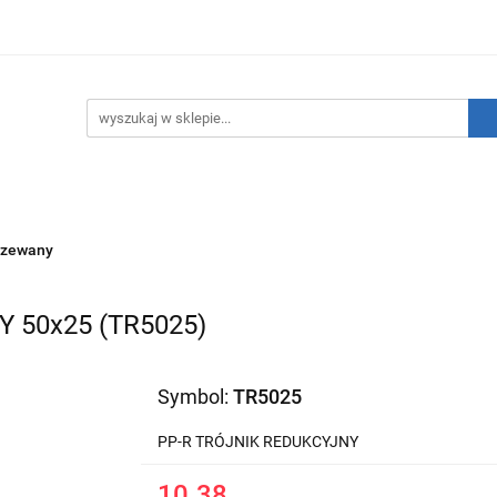
hnika Grzewcza
Technika Sanitarna
Technika Insta
ATNIE SZTUKI!
O nas
Kontakt
ika Sanitarna
Technika Instalacyjna
Narzędzia
rzewany
 50x25 (TR5025)
Symbol:
TR5025
PP-R TRÓJNIK REDUKCYJNY
10.38