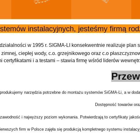
ystemów instalacyjnych, jesteśmy firmą ro
ziałalności w 1995 r. SIGMA-LI konsekwentnie realizuje plan st
 zimnej, ciepłej wody, c.o. grzejnikowego oraz c.o płaszczyzn
 certyfikatami i a testami – stawia firmę wśród liderów wewnę
Przew
produkujemy narzędzia potrzebne do montażu systemów SiGMA-Li, a w dodat
Dostępność towarów oraz
zawodność i najwyższy poziom wykonania. Potwierdzają to certyfikaty jakośc
erwszych firm w Polsce zajęła się produkcją kompletnego systemu instalacyjn