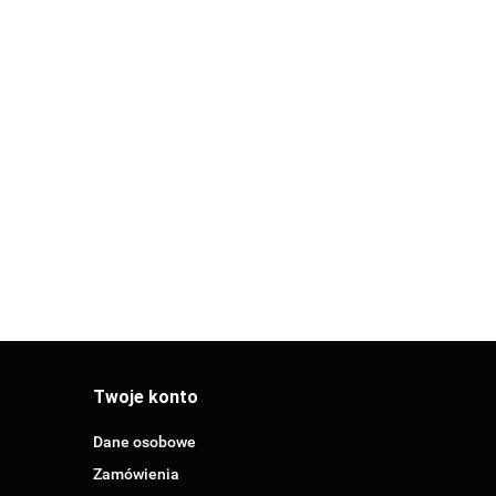
SANHA
THERM
NHA THERM
SANHA THERM
MUFA 35
13.09
K 90° PxPZ 2K
ŁUK 90° PxPZ 2K
(12427035)
 (124002A22)
28 (124002A28)
.02
13.65
Twoje konto
Dane osobowe
Zamówienia