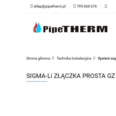
sklep@pipetherm.pl
795 666 676
Kategorie
Tec
Narzędzia
OST
Kategorie
Technika Grzewcza
Techn
Strona główna
Technika Instalacyjna
System za
SIGMA-Li ZŁĄCZKA PROSTA GZ 