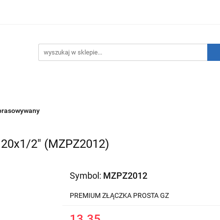
hnika Grzewcza
Technika Sanitarna
Technika Insta
ATNIE SZTUKI!
O nas
Kontakt
ika Sanitarna
Technika Instalacyjna
Narzędzia
prasowywany
20x1/2" (MZPZ2012)
Symbol:
MZPZ2012
PREMIUM ZŁĄCZKA PROSTA GZ
13.35