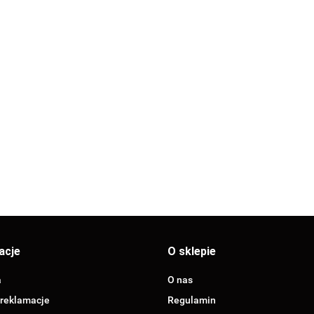
RM
SANHA THERM
SANHA THERM
SANHA THERM
SA
 2K
ŁUK 45° PxPZ 1K
ŁUK 90° PxPZ 1K
ŁUK 90° PxPZ 1K
ŁU
8)
28 (12404028)
22 (124001A22)
28 (124001A28)
22
13.65
10.06
13.63
10
acje
O sklepie
a
O nas
 reklamacje
Regulamin