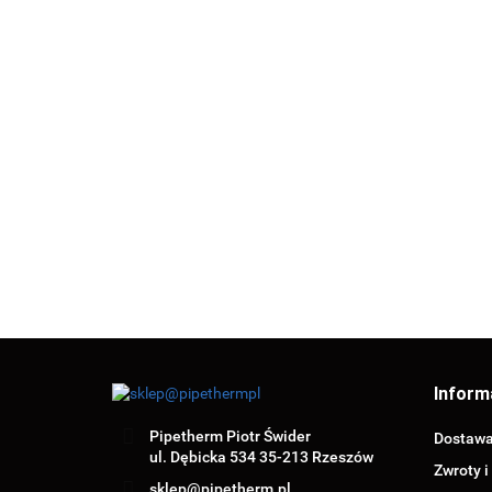
SANHA THERM
SANHA THERM
SANHA THE
ŁUK 45° PxP 2K
ŁUK 45° PxP 2K
ŁUK 45° PxP
18 (12404118)
22 (12404122)
28 (1240412
9.54
10.10
13.65
Inform
Pipetherm Piotr Świder
Dostaw
ul. Dębicka 534 35-213 Rzeszów
Zwroty i
sklep@pipetherm.pl