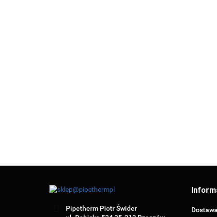
PŁYTA P
DO
ROZDZI
ŁUK TŁOCZONY
PŁYTA DO
69.40
PP
200/90° OCYNK
ROZDZIEALCZA Z
BEZ USZCZELKI
OTWOREM FI
61.17
69.44
200PP
Inform
Pipetherm Piotr Świder
Dostaw