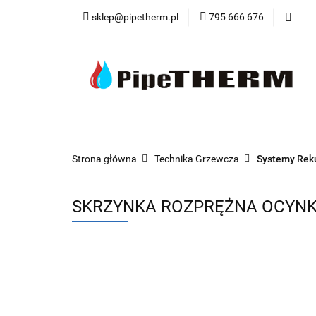
sklep@pipetherm.pl
795 666 676
Kategorie
Tec
Narzędzia
OST
Kategorie
Technika Grzewcza
Techn
Strona główna
Technika Grzewcza
Systemy Reku
SKRZYNKA ROZPRĘŻNA OCYNKO