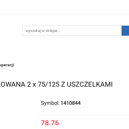
hnika Grzewcza
Technika Sanitarna
Technika Insta
ATNIE SZTUKI!
O nas
Kontakt
ika Sanitarna
Technika Instalacyjna
Narzędzia
peracji
WANA 2 x 75/125 Z USZCZELKAMI
Symbol:
1410844
78.76