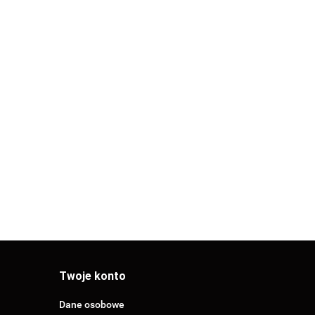
ANEMOSTAT
NAWIEWNY
TAŚMA
125
PERFOROWANA
25.00
25mb 17mm
57.76
NKA ROZPRĘŻNA
WANA 2 x 63/125
ZELKAMI
Twoje konto
Dane osobowe