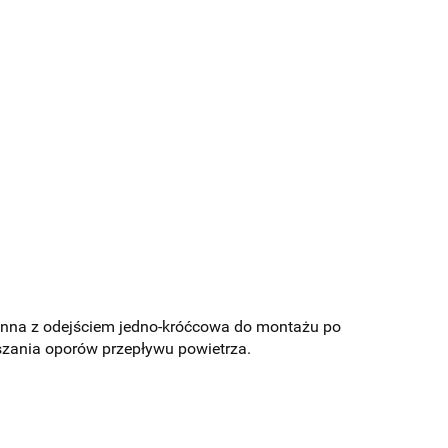
ienna z odejściem jedno-króćcowa do montażu po
szania oporów przepływu powietrza.