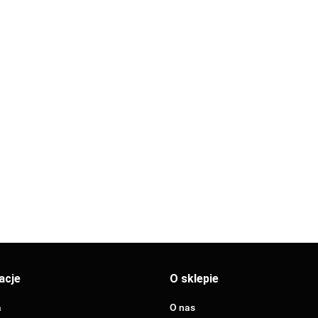
EŁNA
ALCZA
SKRZYNKA
ROZPRĘŻNA
2x75/125 mm
SKRZYNKA ROZPRĘŻNA
SKRZY
76.52
TWORZYWOWA
OCYNKOWANA 1 x 75/125
OCYNKO
Z USZCZELKAMI
Z USZC
65.63
83.34
acje
O sklepie
a
O nas