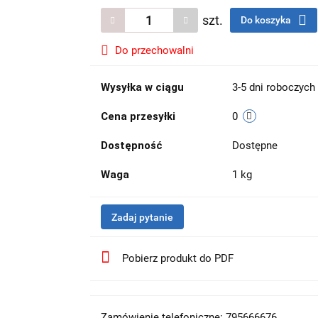
szt.
Do koszyka
Do przechowalni
Wysyłka w ciągu
3-5 dni roboczych
Cena przesyłki
0
Dostępność
Dostępne
Waga
1 kg
Zadaj pytanie
Pobierz produkt do PDF
Zamówienie telefoniczne: 795666676