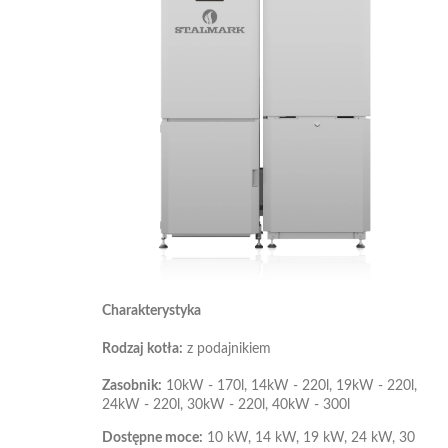
Charakterystyka
Rodzaj kotła:
z podajnikiem
Zasobnik:
10kW - 170l, 14kW - 220l, 19kW - 220l,
24kW - 220l, 30kW - 220l, 40kW - 300l
Dostępne moce:
10 kW, 14 kW, 19 kW, 24 kW, 30