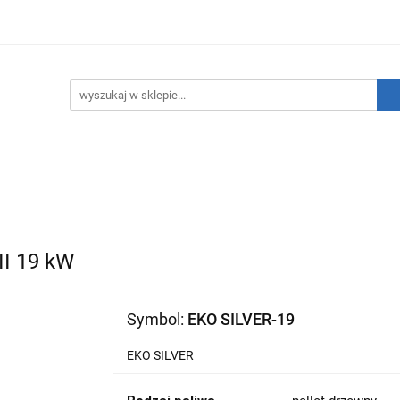
hnika Grzewcza
Technika Sanitarna
Technika Insta
ATNIE SZTUKI!
O nas
Kontakt
ika Sanitarna
Technika Instalacyjna
Narzędzia
I 19 kW
Symbol:
EKO SILVER-19
EKO SILVER