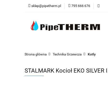
sklep@pipetherm.pl
795 666 676
Kategorie
Tec
Narzędzia
OST
Kategorie
Technika Grzewcza
Techn
Strona główna
Technika Grzewcza
Kotły
STALMARK Kocioł EKO SILVER II