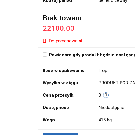
Rodzaj paliwa
pellet drzewny
Brak towaru
22100.00
Do przechowalni
Powiadom gdy produkt będzie dostępn
Ilość w opakowaniu
1 op.
Wysyłka w ciągu
PRODUKT POD Z
Cena przesyłki
0
Dostępność
Niedostępne
Waga
415 kg