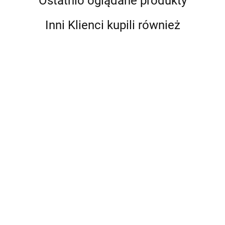
Ostatnio oglądane produkty
Inni Klienci kupili również
TUCAI WĄŻ PRYSZNICOWY
TUCAI WĄŻ PRYSZNICOWY
ROZCIĄGANY NIERDZEWNY
ROZCIĄGANY NIERDZEWNY
1.20-1.60 M
1.75-2.30 M