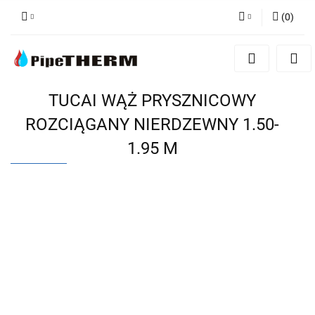
(
0
)
Zaloguj się
Zarejestruj się
Dodaj zgłoszenie
TUCAI WĄŻ PRYSZNICOWY
ROZCIĄGANY NIERDZEWNY 1.50-
1.95 M